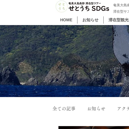
奄美大島南
滞在型サ
HOME
お知らせ
滞在型観光
全ての記事
お知らせ
アク