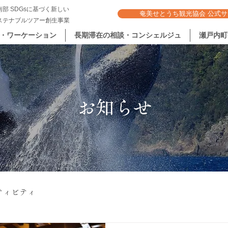
部 SDGsに基づく新しい
奄美せとうち観光協会 公式サ
ステナブルツアー創生事業
・ワーケーション
長期滞在の相談・コンシェルジュ
瀬戸内町
お知らせ
ティビティ