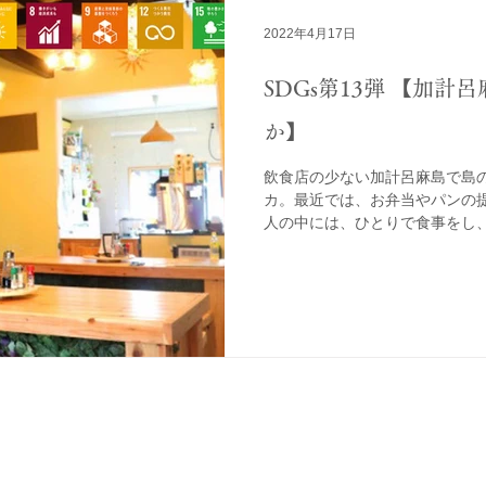
2022年4月17日
SDGs第13弾 【加
か】
飲食店の少ない加計呂麻島で島
カ。最近では、お弁当やパンの提
人の中には、ひとりで食事をし
まう人も少なくありません。そ
れば、人の交流がうまれ、活気が出