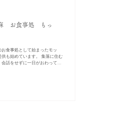
計呂麻 お食事処 もっ
のお食事処として始まったモッ
供も始めています。 集落に住む
、会話をせずに一日がおわってし
んな集落に飲食店がひとつでもあ
ます。人の...